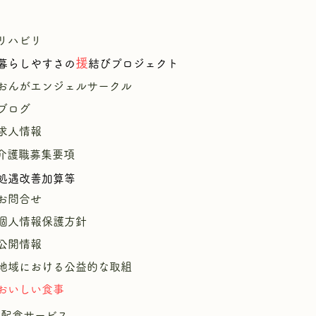
リハビリ
援
暮
らしやすさの
結びプロジェクト
​
おんがエンジェルサークル
ブログ
求人情報
介護職募集要項
処遇改善加算等
お問合せ
個人情報保護方針
公開情報
​
地域における公益的な取組
おいしい食事
配食サービス