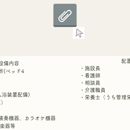
配置スタ
備内容
・施設長 
所(ベッド4
・看護師 
)
・相談員 
・介護職員
式入浴装置配備)
・栄養士（うち管理栄
応）
演奏機器、カラオケ機器
器等