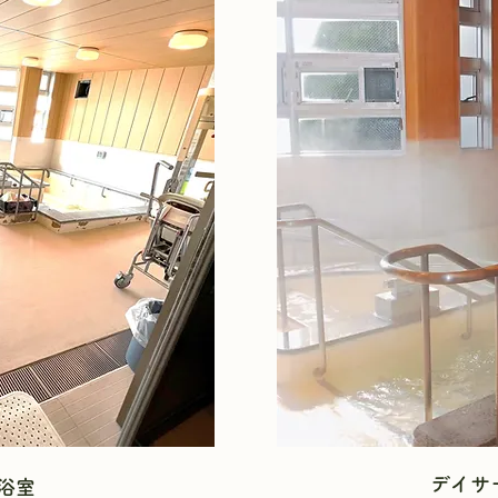
デイサ
浴室