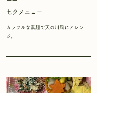
七夕メニュー
​カラフルな素麺で天の川風にアレン
ジ。