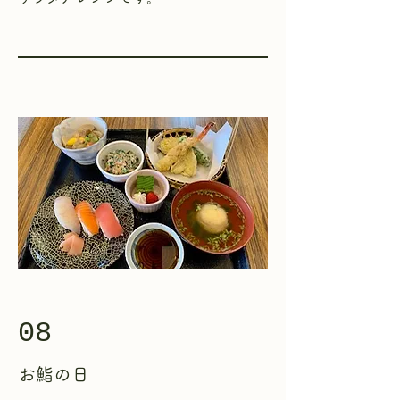
08
お鮨の日