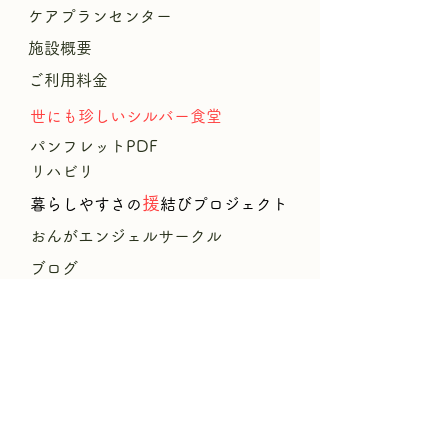
ケアプランセンター
施設概要
ご利用料金
​世にも珍しいシルバー食堂
​パンフレットPDF
リハビリ
援
暮
らしやすさの
結びプロジェクト
​
おんがエンジェルサークル
ブログ
求人情報
介護職募集要項
処遇改善加算等
お問合せ
個人情報保護方針