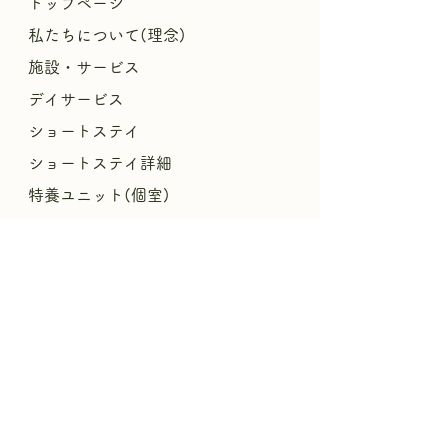
トップページ
私たちについて(理念)
施設・サービス
デイサービス
ショートステイ
ショートステイ詳細
特養ユニット(個室)
特養(多床室)
​
在宅介護支援センター
ケアプランセンター
施設概要
ご利用料金
​世にも珍しいシルバー食堂
​パンフレットPDF
リハビリ