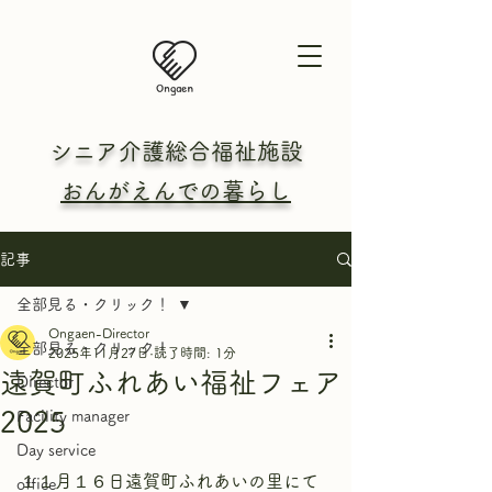
シニア介護総合
福祉施設
おんがえんでの暮らし
記事
全部見る・クリック！
Ongaen-Director
全部見る・クリック！
2025年11月27日
読了時間: 1分
遠賀町ふれあい福祉フェア
Director
2025
Facility manager
Day service
１１月１６日遠賀町ふれあいの里にて
office