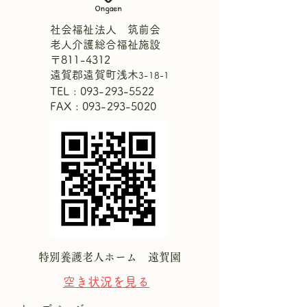
社会福祉法人 筑前会
老人介護総合福祉施設
〒811-4312
【中庭にひまわりが咲き
週間献立表7月2
遠賀郡遠賀町浅木
3-18-1
ました！🌻】
1日
TEL :
093-293-5522
FAX : 093-293-5020
特別養護老人ホーム 遠賀園
空き状況を
見る