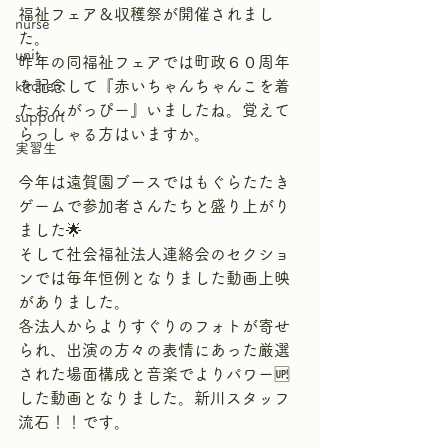
福祉フェア＆収穫祭が開催されまし
nurse
た。
unit
昨年の同福祉フェアでは町政６０周年
を記念して『赤いちゃんちゃんこを着
kitchen
たおんがっぴー』いましたね。覚えて
support
らっしゃる方はいますか。
実習生
今年は遠賀園ブースではもぐらたたき
ゲームで参加者さんたちと盛り上がり
ました🌟
そして社会福祉法人連絡会のセクショ
ンでは毎年恒例となりました動画上映
がありました。
各法人からよりすぐりのフォトが寄せ
られ、出演の方々の表情にあった厳選
された場面構成と音楽でよりパワー🆙
した動画となりました。新川スタッフ
流石！！です。