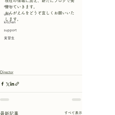
現在の情報に加え、新たにブログで発
nurse
信していきます。
おんがえんをどうぞ宜しくお願いいた
unit
します。
kitchen
support
実習生
Director
すべて表示
最新記事