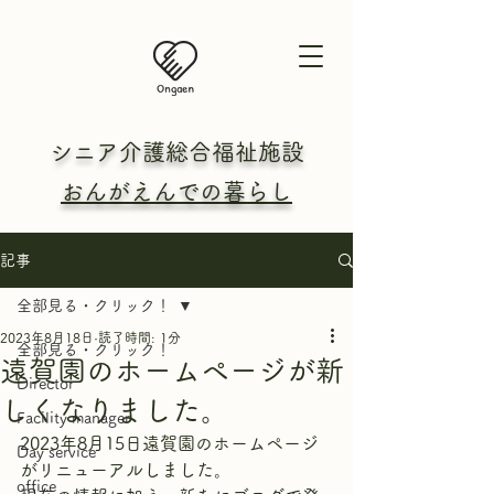
シニア介護総合
福祉施設
おんがえんでの暮らし
記事
全部見る・クリック！
2023年8月18日
読了時間: 1分
全部見る・クリック！
遠賀園のホームページが新
Director
しくなりました。
Facility manager
2023年8月15日遠賀園のホームページ
Day service
がリニューアルしました。
office