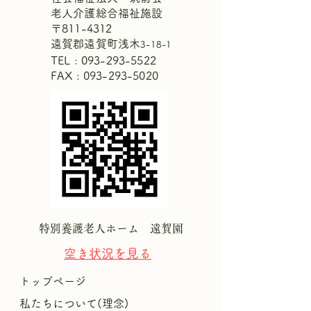
老人介護総合福祉施設
浅木区恒例の七夕🎋飾り
〒811-4312
浅木地区のカフ
遠賀郡遠賀町浅木
3-18-1
なことやってい
TEL :
093-293-5522
FAX : 093-293-5020
特別養護老人ホーム 遠賀園
空き状況を
見る
トップページ
私たちについて(理念)