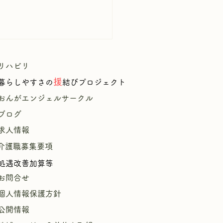
リハビリ
援
暮
らしやすさの
結びプロジェクト
​
おんがエンジェルサークル
ブログ
求人情報
献立表7月26日～8月1日
介護職募集要項
処遇改善加算等
お問合せ
個人情報保護方針
公開情報