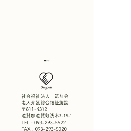
社会福祉法人 筑前会
老人介護総合福祉施設
〒811-4312
【中庭にひまわりが咲き
週間献立表7月2
遠賀郡遠賀町浅木
3-18-1
ました！🌻】
1日
TEL :
093-293-5522
FAX : 093-293-5020