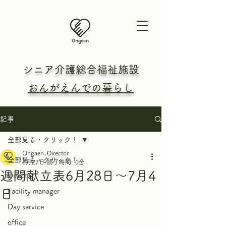
シニア介護総合
福祉施設
おんがえんでの暮らし
記事
全部見る・クリック！
Ongaen-Director
全部見る・クリック！
6月27日
読了時間: 0分
週間献立表6月28日～7月4
Director
日
Facility manager
Day service
office