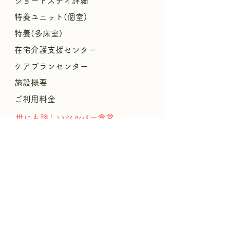
ショートステイ詳細
特養ユニット(個室)
特養(多床室)
​
在宅介護支援センター
ケアプランセンター
施設概要
ご利用料金
​世にも珍しいシルバー食堂
​パンフレットPDF
リハビリ
援
暮
らしやすさの
結びプロジェクト
​
おんがエンジェルサークル
ブログ
求人情報
介護職募集要項