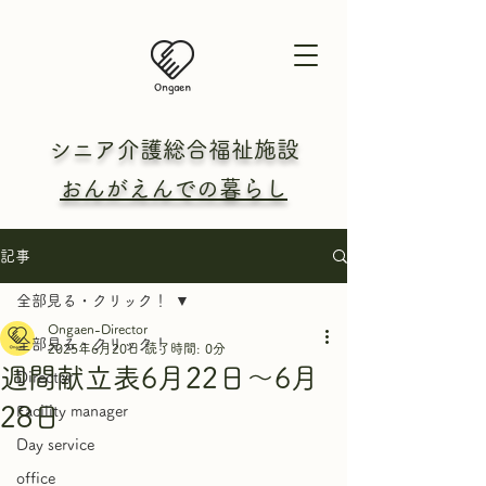
シニア介護総合
福祉施設
おんがえんでの暮らし
記事
全部見る・クリック！
Ongaen-Director
全部見る・クリック！
2025年6月20日
読了時間: 0分
週間献立表6月22日～6月
Director
28日
Facility manager
Day service
office