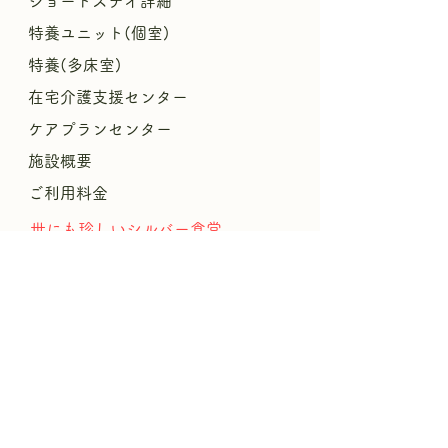
ショートステイ詳細
特養ユニット(個室)
特養(多床室)
​
在宅介護支援センター
ケアプランセンター
施設概要
ご利用料金
​世にも珍しいシルバー食堂
​パンフレットPDF
リハビリ
援
暮
らしやすさの
結びプロジェクト
​
おんがエンジェルサークル
ブログ
求人情報
介護職募集要項