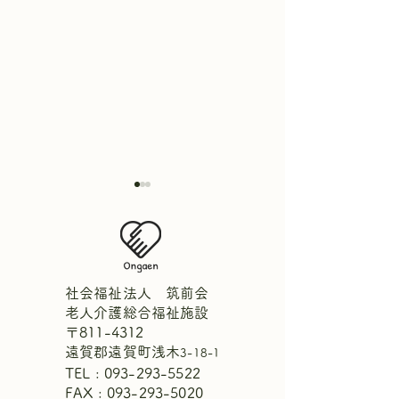
社会福祉法人 筑前会
老人介護総合福祉施設
〒811-4312
週間献立表8月2日～8月8
【中庭にひまわ
遠賀郡遠賀町浅木
3-18-1
日
ました！🌻】
TEL :
093-293-5522
FAX : 093-293-5020