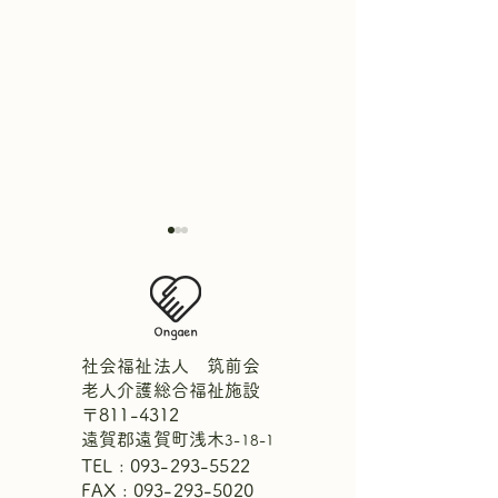
社会福祉法人 筑前会
老人介護総合福祉施設
〒811-4312
【中庭にひまわりが咲き
週間献立表7月2
遠賀郡遠賀町浅木
3-18-1
ました！🌻】
1日
TEL :
093-293-5522
FAX : 093-293-5020