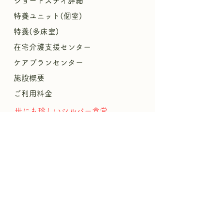
ショートステイ詳細
特養ユニット(個室)
特養(多床室)
​
在宅介護支援センター
ケアプランセンター
施設概要
ご利用料金
​世にも珍しいシルバー食堂
​パンフレットPDF
リハビリ
援
暮
らしやすさの
結びプロジェクト
​
おんがエンジェルサークル
ブログ
求人情報
介護職募集要項