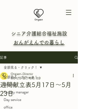
シニア介護総合
福祉施設
おんがえんでの暮らし
記事
全部見る・クリック！
Ongaen-Director
全部見る・クリック！
5月12日
読了時間: 0分
週間献立表5月17日～5月
Director
23日
Facility manager
Day service
office