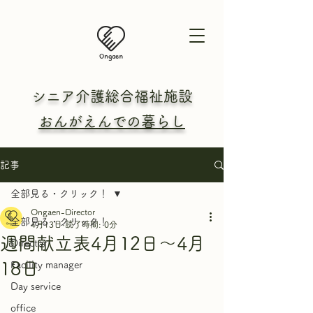
シニア介護総合
福祉施設
おんがえんでの暮らし
記事
全部見る・クリック！
Ongaen-Director
全部見る・クリック！
4月13日
読了時間: 0分
週間献立表4月12日～4月
Director
18日
Facility manager
Day service
office