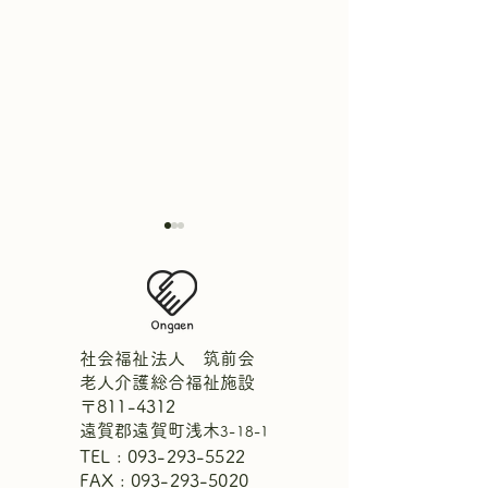
社会福祉法人 筑前会
老人介護総合福祉施設
〒811-4312
週間献立表8月2日～8月8
【中庭にひまわ
遠賀郡遠賀町浅木
3-18-1
日
ました！🌻】
TEL :
093-293-5522
FAX : 093-293-5020