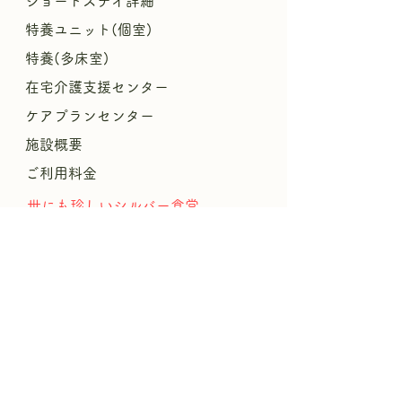
ショートステイ詳細
特養ユニット(個室)
特養(多床室)
​
在宅介護支援センター
ケアプランセンター
施設概要
ご利用料金
​世にも珍しいシルバー食堂
​パンフレットPDF
リハビリ
援
暮
らしやすさの
結びプロジェクト
​
おんがエンジェルサークル
ブログ
求人情報
介護職募集要項