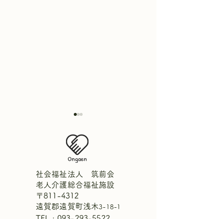
社会福祉法人 筑前会
老人介護総合福祉施設
〒811-4312
週間献立表8月2日～8月8
【中庭にひまわ
遠賀郡遠賀町浅木
3-18-1
日
ました！🌻】
TEL :
093-293-5522