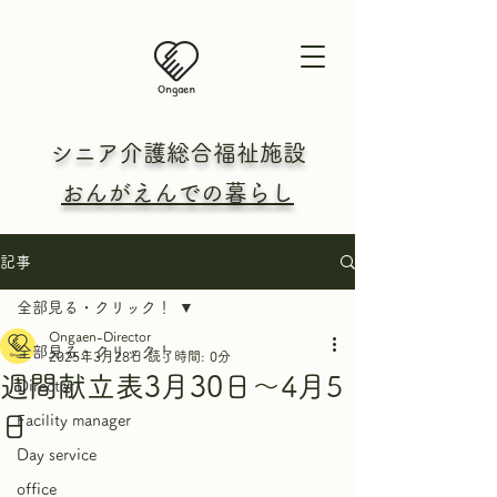
シニア介護総合
福祉施設
おんがえんでの暮らし
記事
全部見る・クリック！
Ongaen-Director
全部見る・クリック！
2025年3月28日
読了時間: 0分
週間献立表3月30日～4月5
Director
日
Facility manager
Day service
office