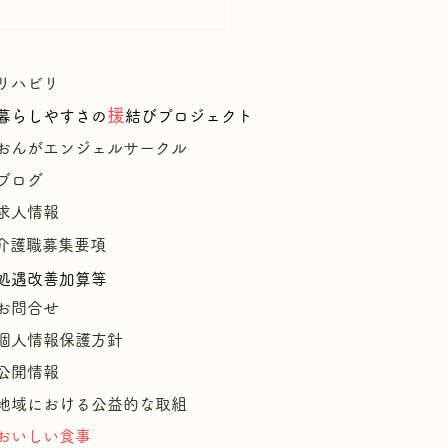
リハビリ
援
暮
らしやすさの
結びプロジェクト
​
おんがエンジェルサークル
ブログ
求人情報
献立表7月26日～8月1日
介護職募集要項
処遇改善加算等
お問合せ
個人情報保護方針
公開情報
​
地域における公益的な取組
おいしい食事