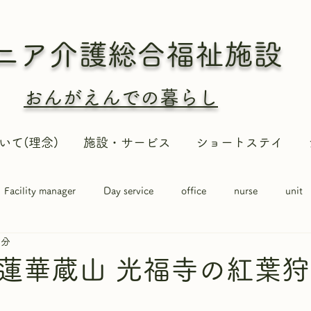
ニア介護総合
福祉施設
おんがえんでの暮らし
いて(理念)
施設・サービス
ショートステイ
Facility manager
Day service
office
nurse
unit
1分
蓮華蔵山 光福寺の紅葉狩