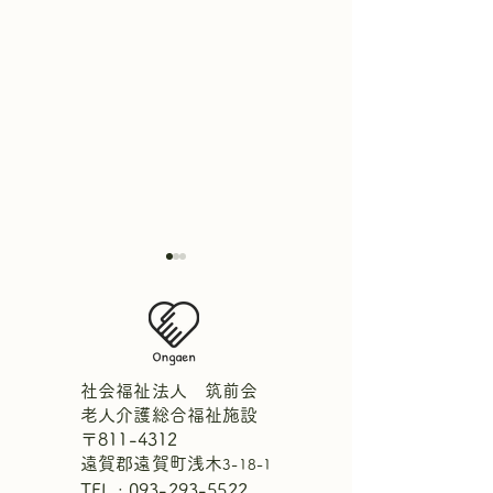
社会福祉法人 筑前会
老人介護総合福祉施設
〒811-4312
【中庭にひまわりが咲き
週間献立表7月2
遠賀郡遠賀町浅木
3-18-1
ました！🌻】
1日
TEL :
093-293-5522