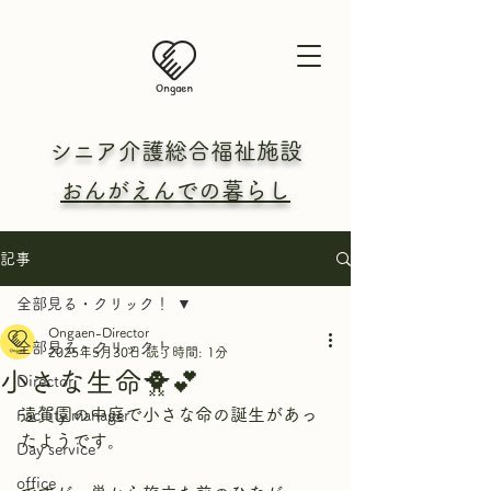
シニア介護総合
福祉施設
おんがえんでの暮らし
記事
全部見る・クリック！
Ongaen-Director
全部見る・クリック！
2025年5月30日
読了時間: 1分
小さな生命🐥💕
Director
遠賀園の中庭で小さな命の誕生があっ
Facility manager
たようです。
Day service
office