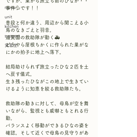
ですが、巣から旅立ち前のひなが・・
nurse
事件💦です！！
unit
普段と何か違う、周辺から聞こえる小
kitchen
鳥のなきごえと羽音。
support
遠賀園の救助隊が動く🚑
どうやら屋根ちかくに作られた巣がな
実習生
にかの拍子に地上へ落下。
結局助けられず旅立ったひな２匹を土
へ戻す儀式。
生き残ったひながこの地上で生きてい
けるように知恵を絞る救助隊たち。
救助隊の動きに対して、母鳥が空を舞
いながら、監視とも威嚇ともとれる行
動。
バランスよく移動ができるひなの姿を
確認。そして近くで母鳥の見守りがあ