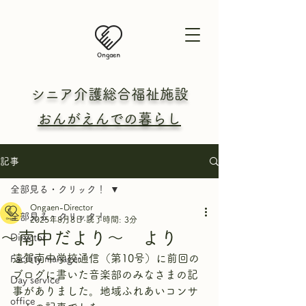
シニア介護総合
福祉施設
おんがえんでの暮らし
記事
全部見る・クリック！
Ongaen-Director
全部見る・クリック！
2025年8月8日
読了時間: 3分
～南中だより～ より
Director
遠賀南中学校通信（第10号）に前回の
Facility manager
ブログに書いた音楽部のみなさまの記
Day service
事がありました。地域ふれあいコンサ
office