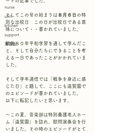
ートの記事でした。
nurse
そしてこの号の始まりは
８月６日
の特
unit
別な出校日　この日が出校日である意
kitchen
味について・・書かれていました。
support
戦後８０年平和学習を通して学んだこ
実習生
と、そして自分たちにできることを考
える一日であったことがかかれていま
した。
そして学年通信では「戦争を身近に感
じた日」と題して、ここにも遠賀園で
のエピソードが書かれていました。
以下に転記したいと思います。
～この夏、音楽部は特別養護老人ホー
ム「遠賀園」を訪れ、慰問演奏会を行
いました。その時のエピソードがとて