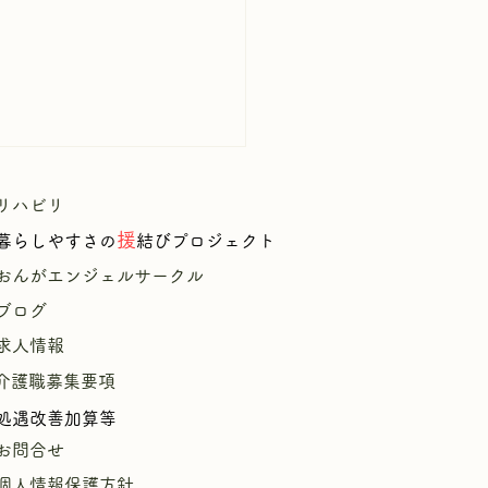
リハビリ
援
暮
らしやすさの
結びプロジェクト
​
おんがエンジェルサークル
ブログ
求人情報
庭にひまわりが咲きまし
介護職募集要項
🌻】
処遇改善加算等
お問合せ
個人情報保護方針