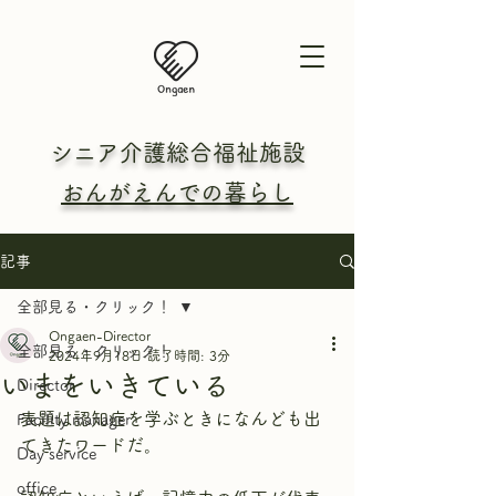
シニア介護総合
福祉施設
おんがえんでの暮らし
記事
全部見る・クリック！
Ongaen-Director
全部見る・クリック！
2024年9月18日
読了時間: 3分
いまをいきている
Director
表題は認知症を学ぶときになんども出
Facility manager
てきたワードだ。
Day service
office