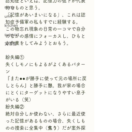
認知症といえば、記憶力の低下が代表
nurse
的なものと思う。
「記憶があいまいになる」、これは認
unit
知症予備軍の私もすでに経験する。
kitchen
この物忘れ現象の日常の一コマで自分
support
のなかの感情にフォーカスし、ひもと
き作業をしてみようとおもう。
実習生
紛失編①
失くしモノにもよるがよくあるパター
ン
『また●●が勝手に使って元の場所に戻
しとらん』と勝手に
怒
。我が家の場合
にとくにターゲットになりやすい息子
がいる（笑）
紛失編②
絶対自分しか使わない、さらに最近使
った記憶があるものの場合、失くしも
のの捜索に全集中（
焦り
）だが案外探