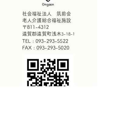
社会福祉法人 筑前会
老人介護総合福祉施設
〒811-4312
【中庭にひまわりが咲き
週間献立表7月2
遠賀郡遠賀町浅木
3-18-1
ました！🌻】
1日
TEL :
093-293-5522
FAX : 093-293-5020
特別養護老人ホーム 遠賀園
空き状況を
見る